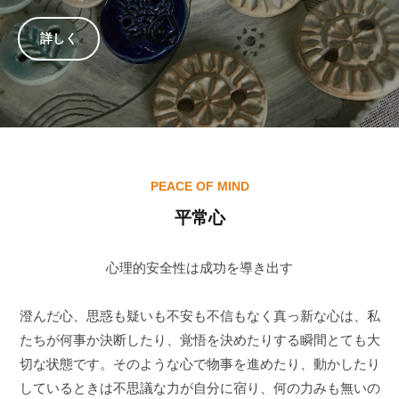
j
e
i
詳しく
r
a
n
d
l
e
a
ト
PEACE OF MIND
r
平常心
ッ
n
t
プ
o
心理的安全性は成功を導き出す
ペ
g
e
ー
澄んだ心、思惑も疑いも不安も不信もなく真っ新な心は、私
t
たちが何事か決断したり、覚悟を決めたりする瞬間とても大
ジ
h
切な状態です。そのような心で物事を進めたり、動かしたり
e
しているときは不思議な力が自分に宿り、何の力みも無いの
2021
r