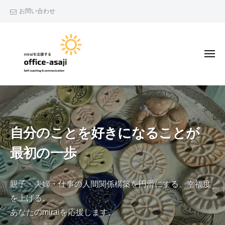
o
コ
お問い合わせ
f
ン
f
テ
i
ン
c
メ
e
ツ
ニ
ュ
-
へ
ー
o
a
W
ス
s
f
e
キ
a
g
f
ッ
j
r
i
プ
自分のことを好きになることが
i
o
c
w
最初の一歩
e
t
-
o
a
親子・夫婦・仕事の人間関係構築を円滑にする。幸福度
g
s
e
を上げる。
a
t
あなたのmiraiを応援します。
h