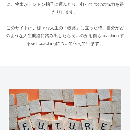
年
に、物事がトントン拍子に運んだり、打ってつけの協力を得
1
たりします。
月
21
このサイトは、様々な人生の「岐路」に立った時、自分がど
日
のような人生航路に踏み出したら良いのかを自らcoaching す
by
るself coachingについて伝えています。
Sasaki
Asaji