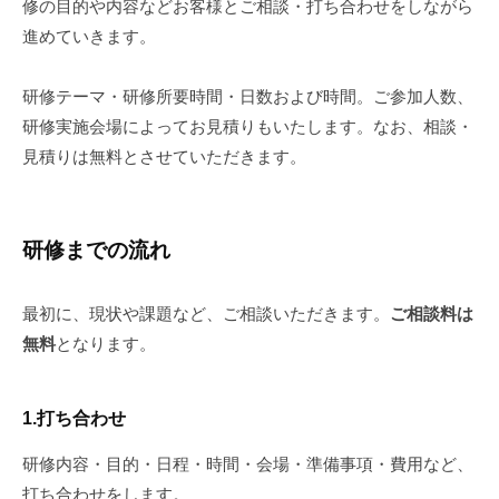
a
修の目的や内容などお客様とご相談・打ち合わせをしながら
に
n
進めていきます。
d
つ
l
研修テーマ・研修所要時間・日数および時間。ご参加人数、
い
e
研修実施会場によってお見積りもいたします。なお、相談・
a
て
見積りは無料とさせていただきます。
r
2021
n
年
t
研修までの流れ
1
o
月
g
18
e
最初に、現状や課題など、ご相談いただきます。
ご相談料は
日
t
無料
となります。
by
h
Sasaki
e
Asaji
1.打ち合わせ
r
研修内容・目的・日程・時間・会場・準備事項・費用など、
打ち合わせをします。