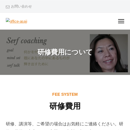
o
ュ
コ
ー
お問い合わせ
f
ン
f
テ
i
メ
ニ
ン
c
o
W
ュ
ー
e
ツ
f
e
-
へ
g
f
a
ス
研修費用について
r
i
s
キ
o
c
a
w
ッ
e
j
t
プ
i
-
o
a
g
s
研
FEE SYSTEM
e
a
t
研修費用
修
h
j
費
e
i
研修、講演等、ご希望の場合はお気軽にご連絡ください。研
r
用